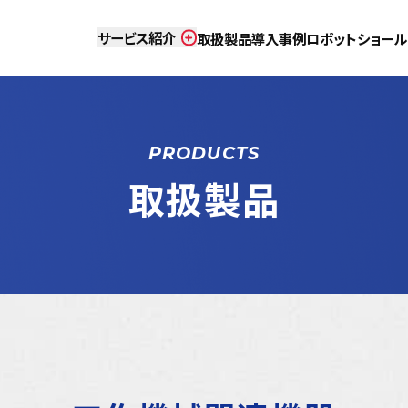
サービス紹介
取扱製品
導入事例
ロボットショールー
調達
加工品
装置製作
工事
PRODUCTS
取扱製品