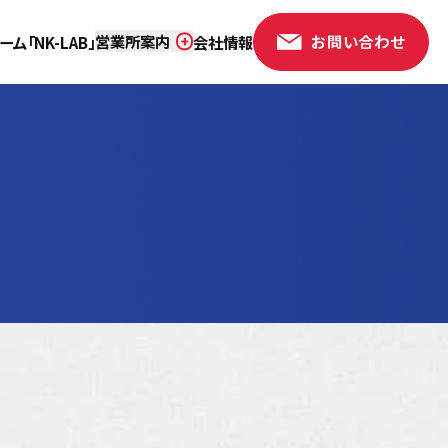
営業所案内
お問い合わせ
ム「NK-LAB」
会社情報
本社小山営業所
那須営業所