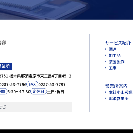
サービス紹介
調達
加工品
装置製作
営業所
工事
-2751 栃木県那須塩原市東三島4丁目45−2
FAX
0287-53-7796
0287-53-7797
営業所案内
時間
定休日
8:30〜17:30
土日・祝日
本社小山営業
那須営業所
ラ