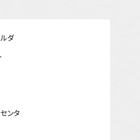
ホルダ
ト
センタ
）